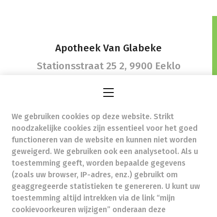
Apotheek Van Glabeke
Stationsstraat 25 2,
9900 Eeklo
We gebruiken cookies op deze website. Strikt
gretavanglabeke@hotmail.com
-
noodzakelijke cookies zijn essentieel voor het goed
Ondernemingsnummer (BTW nr.) (BE)0462422457
functioneren van de website en kunnen niet worden
Beroepstitel:
Apotheker werkzaam in België
geweigerd. We gebruiken ook een analysetool. Als u
toestemming geeft, worden bepaalde gegevens
Beroepsvereniging:
Algemene Pharmaceutische
Bond
autorisatienummer FAGG 430502
(zoals uw browser, IP-adres, enz.) gebruikt om
Valt onder toezicht van de Orde der Apothekers,
geaggregeerde statistieken te genereren. U kunt uw
02/537.42.67, Henri Jasparlaan 94 1060 Brussel
toestemming altijd intrekken via de link “mijn
Deontologie:
Code van de farmaceutische plichtenleer
cookievoorkeuren wijzigen” onderaan deze
Tarieven terugbetaalde zorg